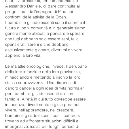
rispettivi presidenti, Annamaria Alfani e
Alessandro Daniele, di dare continuità ai
progetti nati dall'impegno di Pino nei
confronti delle attività della Open.
I bambini e gli adolescenti sono il cuore e il
futuro di ogni comunità e in generale siamo
generalmente abituati a pensare e sperare
che tutti debbano solo essere sani, felici,
spensierati, sereni e che debbano
esclusivamente giocare, divertirsi e vivere
appieno la loro vita.
Le malattie oncologiche, invece, li derubano
della loro infanzia e della loro giovinezza,
minacciando e mettendo a rischio la loro
stessa sopravvivenza. Una diagnosi di
cancro cancella ogni idea di "vita normale"
per i bambini, gli adolescenti e le loro
famiglie. All'età in cui tutto dovrebbe essere
innocenza, divertimento e gioia pura nel
vivere, nell’apprendere, nel crescere, i
bambini e gli adolescenti con il cancro si
trovano ad affrontare situazioni difficili e
impegnative, isolati per lunghi periodi di