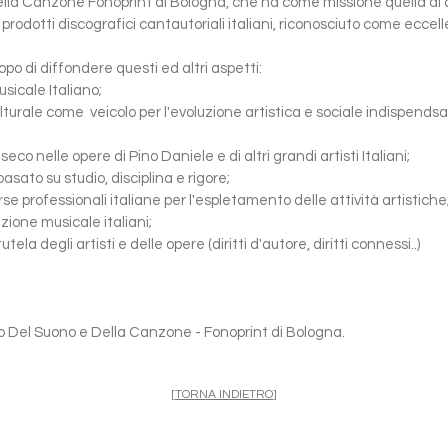
la Canzone Fonoprint di Bologna, che ha come missione quella di cond
i prodotti discografici cantautoriali italiani, riconosciuto come ecc
opo di diffondere questi ed altri aspetti:
usicale Italiano;
ulturale come veicolo per l'evoluzione artistica e sociale indispendsa
nseco nelle opere di Pino Daniele e di altri grandi artisti Italiani;
asato su studio, disciplina e rigore;
rse professionali italiane per l'espletamento delle attività artistiche
azione musicale italiani;
tela degli artisti e delle opere (diritti d'autore, diritti connessi..)
o Del Suono e Della Canzone - Fonoprint di Bologna.
[
TORNA INDIETRO
]