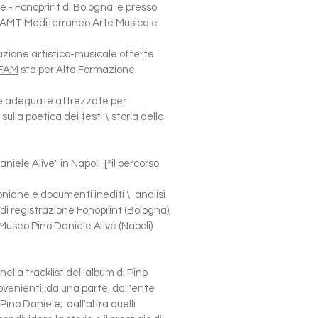
ne - Fonoprint di Bologna e presso
e MAMT Mediterraneo Arte Musica e
azione artistico-musicale offerte
FAM
sta per Alta Formazione
aule adeguate attrezzate per
sulla poetica dei testi \ storia della
ele Alive" in Napoli [*il percorso
moniane e documenti inediti \ analisi
 di registrazione Fonoprint (Bologna),
 Museo Pino Daniele Alive (Napoli)
lla tracklist dell'album di Pino
rovenienti, da una parte, dall'ente
Pino Daniele; dall'altra quelli