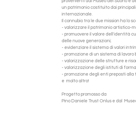
provenienti dal Museo del Suono e del
un patrimonio costituito dai principal
internazionale.
Il connubio tra le due mission ha lo sc
- valorizzare il patrimonio artistico-m
- promuovere il valore dell'identità c
delle nuove generazioni;
- evidenziare il sistema di valori intri
- promozione di un sistema di lavoro b
- valorizzazione delle strutture e riso
- valorizzazione degli istituti di form
- promozione degli enti preposti alla tu
e molto altro!
Progetto promosso da
Pino Daniele Trust Onlus e dal Muse