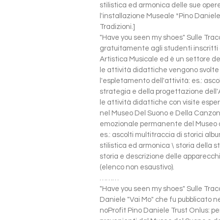
stilistica ed armonica delle sue ope
l'installazione Museale *Pino Danie
Tradizioni.]
"Have you seen my shoes" Sulle Tracce
gratuitamente agli studenti inscritti 
Artistica Musicale ed è un settore d
le attività didattiche vengono svolte
l'espletamento dell'attività: es.: ascol
strategia e della progettazione dell'
le attività didattiche con visite espe
nel Museo Del Suono e Della Canzone d
emozionale permanente del Museo de
es.: ascolti multitraccia di storici a
stilistica ed armonica \ storia della 
storia e descrizione delle apparecchi
(elenco non esaustivo).
………
"Have you seen my shoes" Sulle Tracce
Daniele "Vai Mo" che fu pubblicato nel
noProfit Pino Daniele Trust Onlus: per