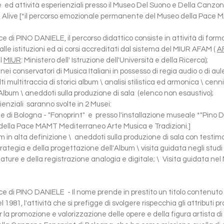
re ed attività esperienziali presso il Museo Del Suono e Della Canzo
le Alive [*il percorso emozionale permanente del Museo della Pac
 di PINO DANIELE, il percorso didattico consiste in attività di form
alle istituzioni ed ai corsi accreditati dal sistema del MIUR AFAM (
A
el
MIUR
: Ministero dell' Istruzione dell'Università e della Ricerca);
 nei conservatori di Musica Italiani in possesso di regia audio o di 
ti multitraccia di storici album \ analisi stilistica ed armonica \ cenni 
Album \ aneddoti sulla produzione di sala (elenco non esaustivo);
rienziali saranno svolte in 2 Musei:
i Bologna - "Fonoprint" e presso l'installazione museale *"Pino Dani
lla Pace MAMT Mediterraneo Arte Musica e Tradizioni.]
lbum in alta definizione \ aneddoti sulla produzione di sala con testi
strategia e della progettazione dell'Album \ visita guidata negli studi
ature e della registrazione analogia e digitale; \ Visita guidata nel
 di PINO DANIELE - Il nome prende in prestito un titolo contenuto ne
 1981, l'attività che si prefigge di svolgere rispecchia gli attributi p
 la promozione e valorizzazione delle opere e della figura artista di 