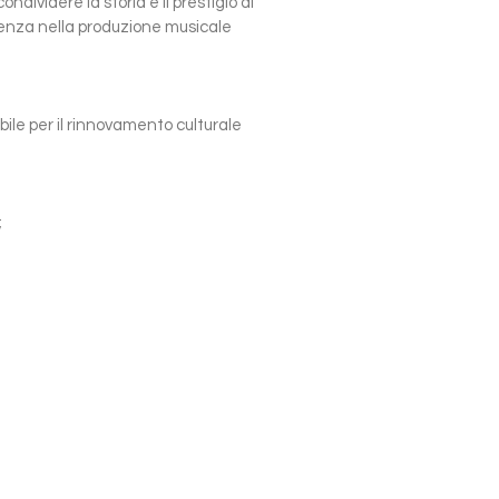
ividere la storia e il prestigio di
ellenza nella produzione musicale
bile per il rinnovamento culturale
;